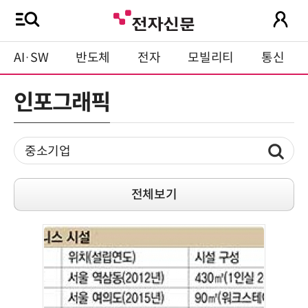
AI·SW
반도체
전자
모빌리티
통신
인포그래픽
전체보기