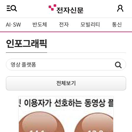
AI·SW
반도체
전자
모빌리티
통신
인포그래픽
전체보기