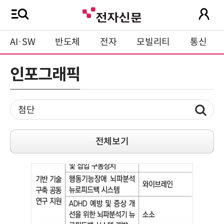
AI·SW
반도체
전자
모빌리티
통신
인포그래픽
전체보기