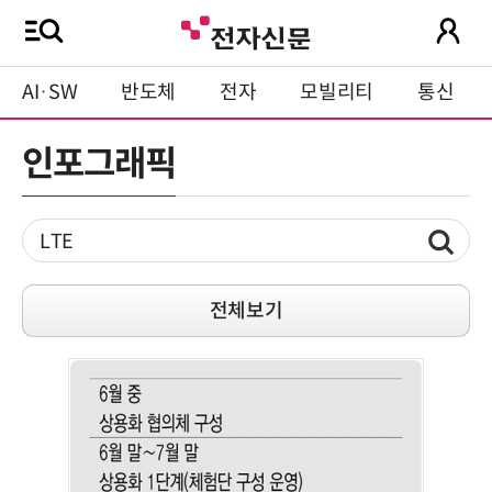
AI·SW
반도체
전자
모빌리티
통신
인포그래픽
전체보기