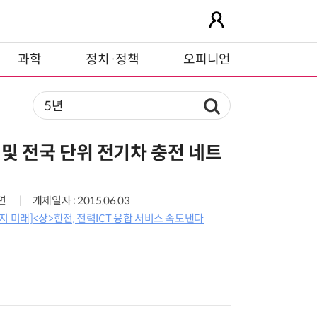
과학
정치·정책
오피니언
 및 전국 단위 전기차 충전 네트
8면
개제일자 : 2015.06.03
지 미래]<상>한전, 전력ICT 융합 서비스 속도낸다