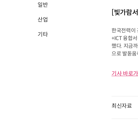
일반
[빛가람서
산업
한국전력이 광
기타
+ICT 융
했다. 지금
으로 발돋움
기사 바로가
최신자료