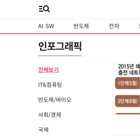
AI·SW
반도체
전자
인포그래픽
전체보기
IT&컴퓨팅
반도체/바이오
사회/경제
국제