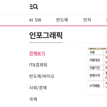
AI·SW
반도체
전자
인포그래픽
전체보기
IT&컴퓨팅
반도체/바이오
사회/경제
국제