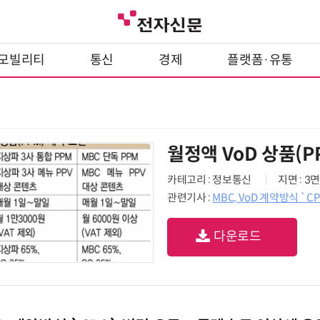
모빌리티
통신
경제
플랫폼·유통
월정액 VoD 상품(P
카테고리 : 정보통신
지면 : 3면
관련기사 :
MBC, VoD 계약방식 
다운로드