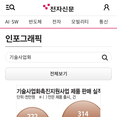
AI·SW
반도체
전자
모빌리티
통신
인포그래픽
전체보기