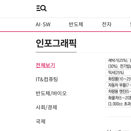
AI·SW
반도체
전자
인포그래픽
전체보기
IT&컴퓨팅
반도체/바이오
사회/경제
국제