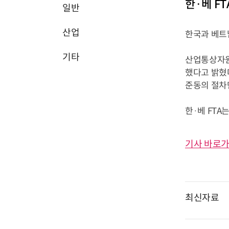
한·베 F
일반
산업
한국과 베트
기타
산업통상자원부
했다고 밝혔다
준동의 절차
한·베 FTA는
기사 바로가
최신자료