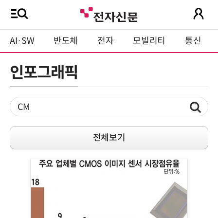
AI·SW
반도체
전자
모빌리티
통신
인포그래픽
전체보기