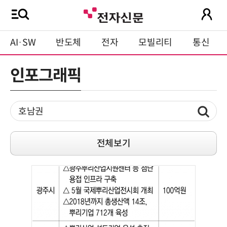
AI·SW
반도체
전자
모빌리티
통신
인포그래픽
전체보기