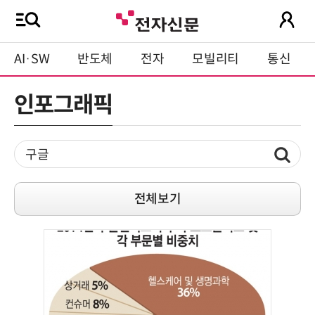
AI·SW
반도체
전자
모빌리티
통신
인포그래픽
전체보기