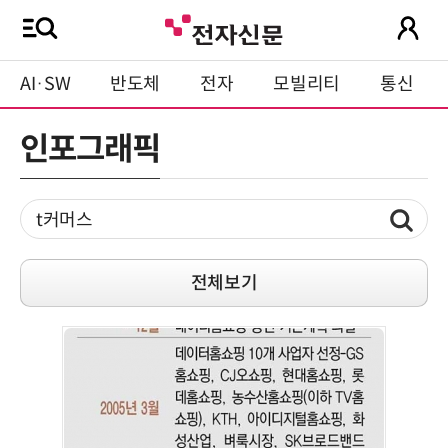
AI·SW
반도체
전자
모빌리티
통신
인포그래픽
전체보기