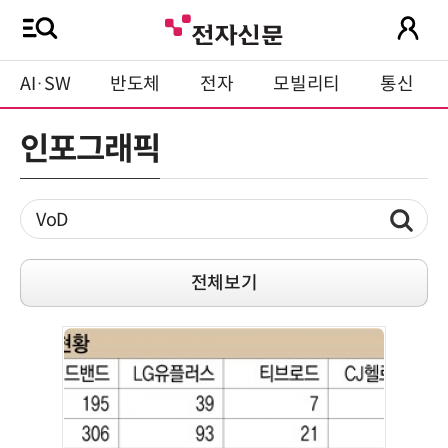
AI·SW
반도체
전자
모빌리티
통신
인포그래픽
전체보기