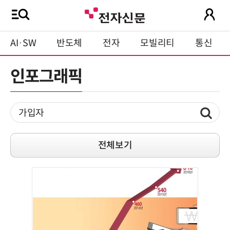
AI·SW
반도체
전자
모빌리티
통신
인포그래픽
전체보기