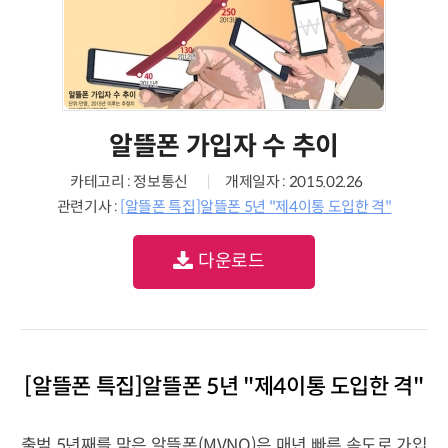
알뜰폰 가입자 수 추이
카테고리 : 정보통신
개제일자 : 2015.02.26
관련기사 :
[알뜰폰 특집]알뜰폰 5년 "제4이통 도입한 격"
다운로드
[알뜰폰 특집]알뜰폰 5년 "제4이통 도입한 격"
출범 5년째를 맞은 알뜰폰(MVNO)은 매년 빠른 속도로 가입