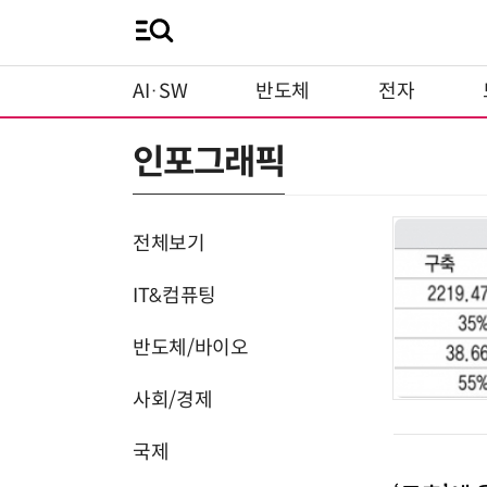
AI·SW
반도체
전자
인포그래픽
전체보기
IT&컴퓨팅
반도체/바이오
사회/경제
국제