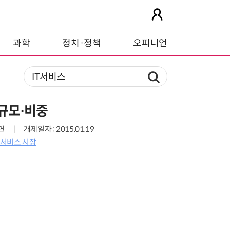
과학
정치·정책
오피니언
 규모∙비중
0면
개제일자 : 2015.01.19
IT서비스 시장