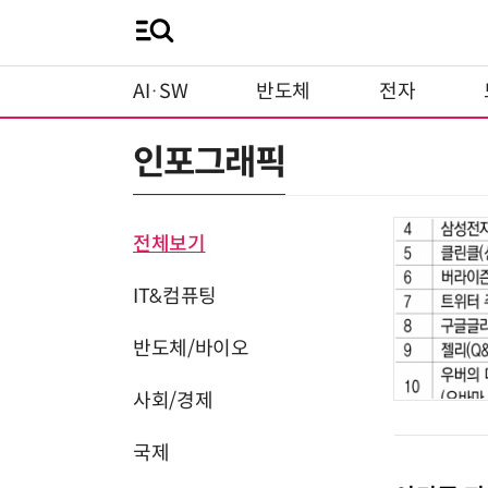
AI·SW
반도체
전자
인포그래픽
전체보기
IT&컴퓨팅
반도체/바이오
사회/경제
국제