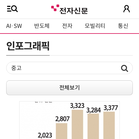
AI·SW
반도체
전자
모빌리티
통신
인포그래픽
전체보기