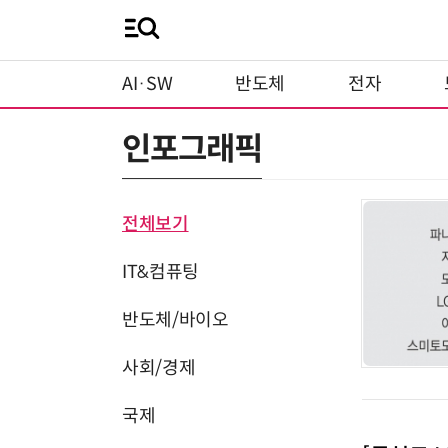
AI·SW
반도체
전자
인포그래픽
전체보기
IT&컴퓨팅
반도체/바이오
사회/경제
국제