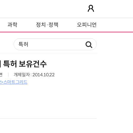
과학
정치·정책
오피니언
 특허 보유건수
2면
개제일자 : 2014.10.22
<2>스마트그리드