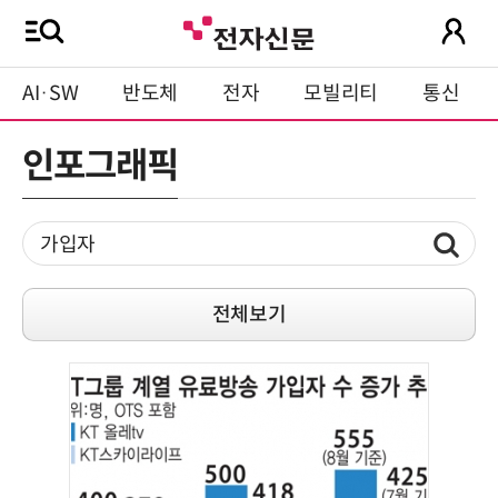
AI·SW
반도체
전자
모빌리티
통신
인포그래픽
전체보기