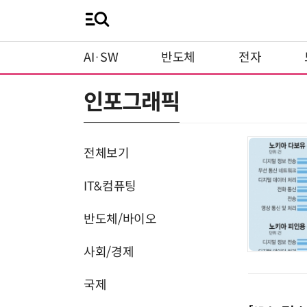
AI·SW
반도체
전자
인포그래픽
전체보기
IT&컴퓨팅
반도체/바이오
사회/경제
국제