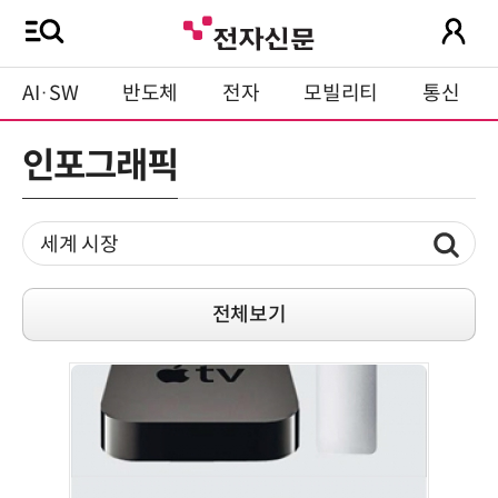
AI·SW
반도체
전자
모빌리티
통신
인포그래픽
전체보기