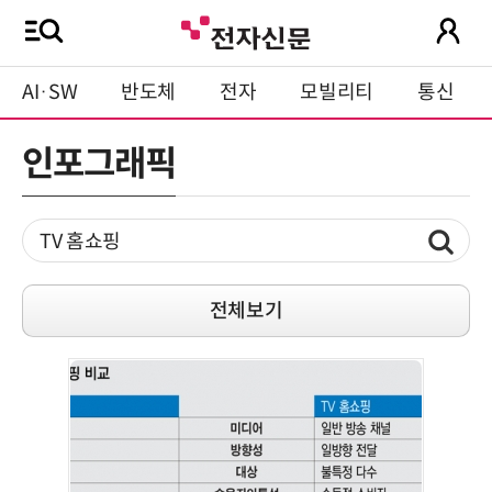
AI·SW
반도체
전자
모빌리티
통신
인포그래픽
전체보기