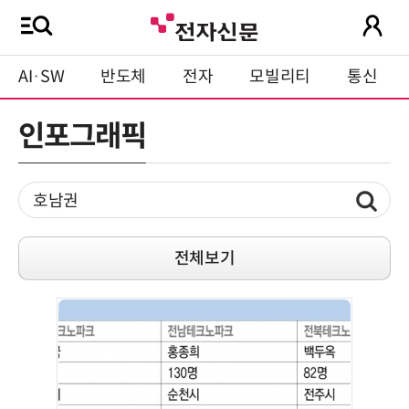
AI·SW
반도체
전자
모빌리티
통신
인포그래픽
전체보기