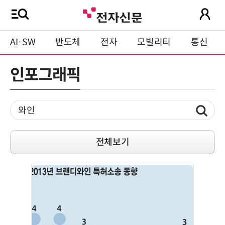
AI·SW
반도체
전자
모빌리티
통신
인포그래픽
전체보기