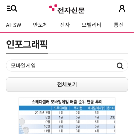
AI·SW
반도체
전자
모빌리티
통신
인포그래픽
전체보기