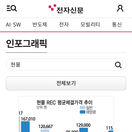
AI·SW
반도체
전자
모빌리티
통신
인포그래픽
전체보기