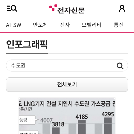
AI·SW
반도체
전자
모빌리티
통신
인포그래픽
전체보기