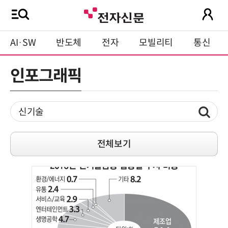
AI·SW
반도체
전자
모빌리티
통신
인포그래픽
전체보기