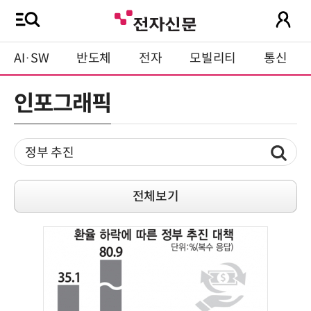
AI·SW
반도체
전자
모빌리티
통신
인포그래픽
전체보기