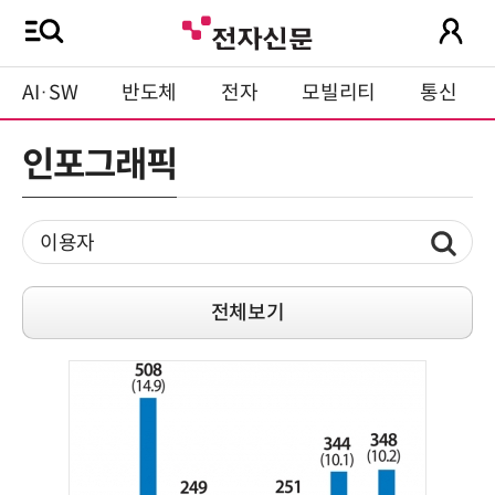
AI·SW
반도체
전자
모빌리티
통신
인포그래픽
전체보기