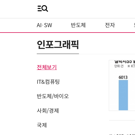
AI·SW
반도체
전자
인포그래픽
전체보기
IT&컴퓨팅
반도체/바이오
사회/경제
국제