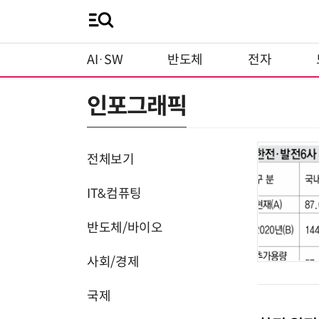
AI·SW
반도체
전자
인포그래픽
전체보기
IT&컴퓨팅
반도체/바이오
사회/경제
국제