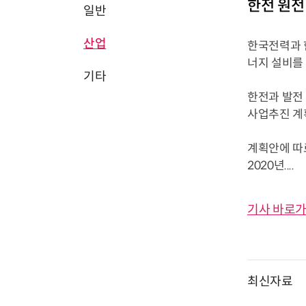
한전 원전
일반
산업
한국전력과 
너지 설비를 
기타
한전과 발전
사업추진 계
계획안에 따
2020년....
기사 바로가
최신자료