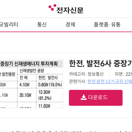
모빌리티
통신
경제
플랫폼·유통
한전, 발전6사 중장
카테고리 : 정보통신
지면 : 2
관련기사 :
한전 원전 12기 규모 신
다운로드