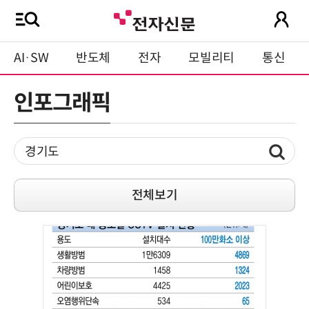
AI·SW
반도체
전자
모빌리티
통신
인포그래픽
전체보기