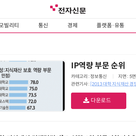
모빌리티
통신
경제
플랫폼·유통
IP역량 부문 순위
카테고리 : 정보통신
지면 : 5면
관련기사 :
[2013 대학 지식재산 
다운로드