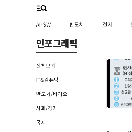
AI·SW
반도체
전자
인포그래픽
전체보기
IT&컴퓨팅
반도체/바이오
사회/경제
국제