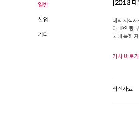
[2013
일반
산업
대학 지식재산
다. IP역량
기타
국내 특허 자
기사 바로가
최신자료