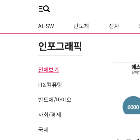
AI·SW
반도체
전자
인포그래픽
전체보기
IT&컴퓨팅
반도체/바이오
사회/경제
국제