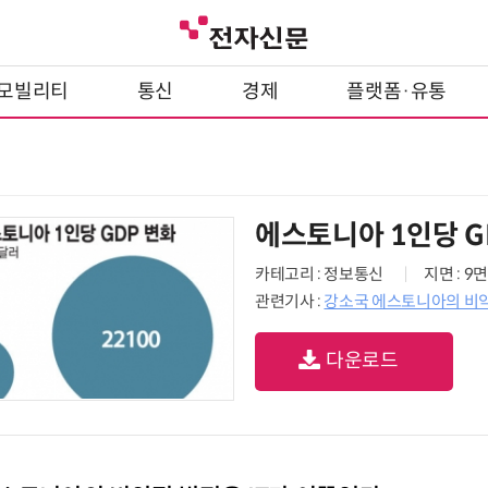
모빌리티
통신
경제
플랫폼·유통
에스토니아 1인당 G
카테고리 : 정보통신
지면 : 9면
관련기사 :
강소국 에스토니아의 비약
다운로드