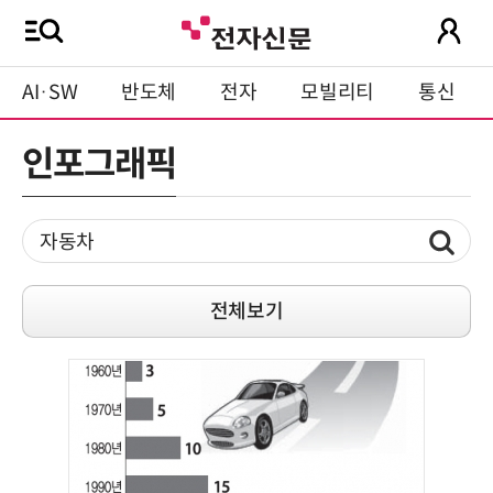
AI·SW
반도체
전자
모빌리티
통신
인포그래픽
전체보기