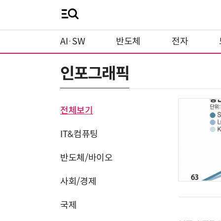
AI·SW
반도체
전자
인포그래픽
전체보기
IT&컴퓨팅
반도체/바이오
사회/경제
국제