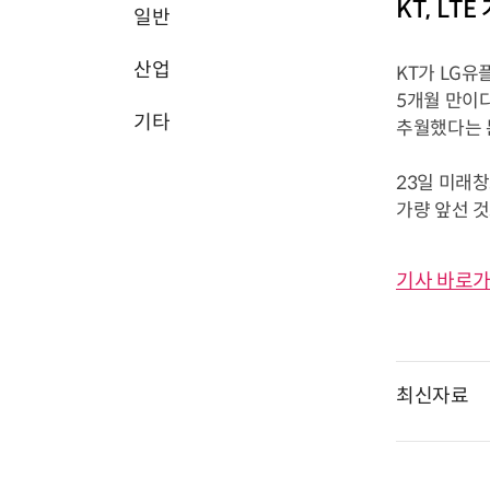
KT, L
일반
산업
KT가 LG유
5개월 만이다
기타
추월했다는 
23일 미래창
가량 앞선 것
기사 바로가
최신자료