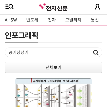
AI·SW
반도체
전자
모빌리티
통신
인포그래픽
전체보기