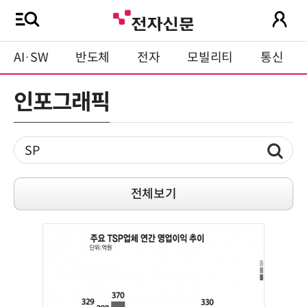
AI·SW
반도체
전자
모빌리티
통신
인포그래픽
전체보기