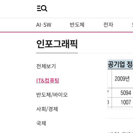
AI·SW
반도체
전자
인포그래픽
전체보기
IT&컴퓨팅
반도체/바이오
사회/경제
국제