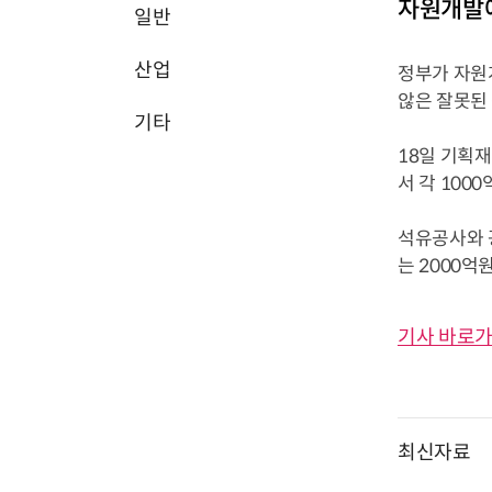
자원개발예
일반
산업
정부가 자원
않은 잘못된
기타
18일 기획
서 각 1000
석유공사와 
는 2000억원
기사 바로가
최신자료