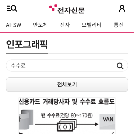
AI·SW
반도체
전자
모빌리티
통신
인포그래픽
전체보기