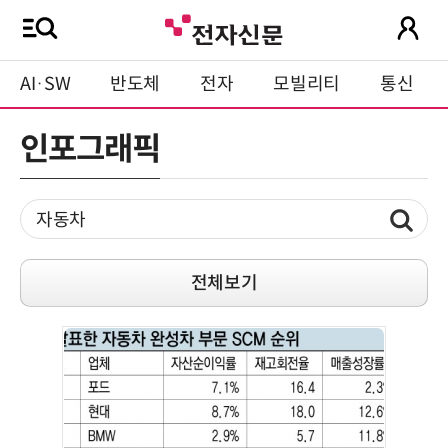
AI·SW
반도체
전자
모빌리티
통신
인포그래픽
전체보기