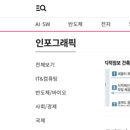
AI·SW
반도체
전자
인포그래픽
전체보기
IT&컴퓨팅
반도체/바이오
사회/경제
국제