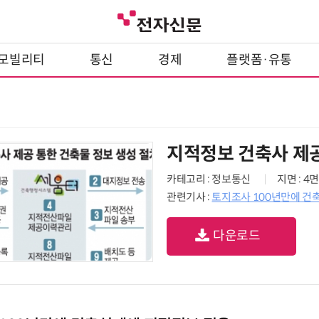
모빌리티
통신
경제
플랫폼·유통
지적정보 건축사 제공
카테고리 : 정보통신
지면 : 4면
관련기사 :
토지조사 100년만에 건
다운로드