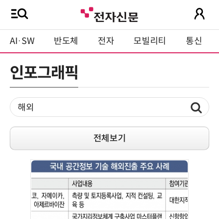
AI·SW
반도체
전자
모빌리티
통신
인포그래픽
전체보기