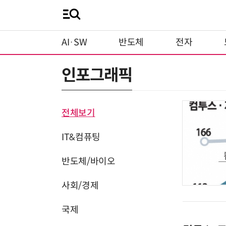
AI·SW
반도체
전자
인포그래픽
전체보기
IT&컴퓨팅
반도체/바이오
사회/경제
국제