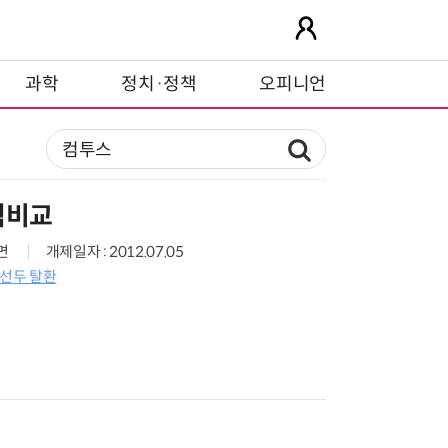
과학
정치·정책
오피니언
적비교
3면
개제일자 : 2012.07.05
 선두 탈환