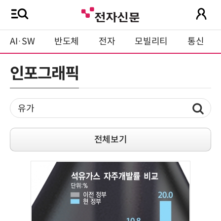
AI·SW
반도체
전자
모빌리티
통신
인포그래픽
전체보기