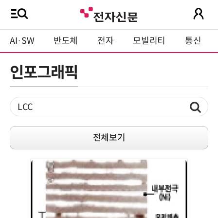
AI·SW
반도체
전자
모빌리티
통신
인포그래픽
전체보기