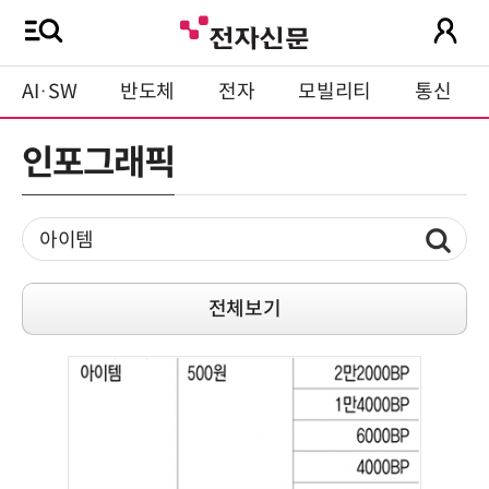
AI·SW
반도체
전자
모빌리티
통신
인포그래픽
전체보기