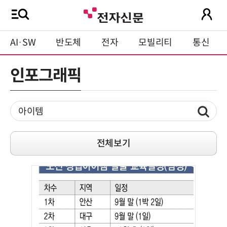
AI·SW
반도체
전자
모빌리티
통신
인포그래픽
전체보기