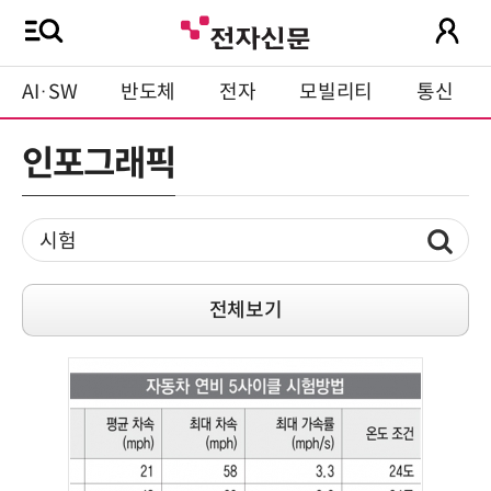
AI·SW
반도체
전자
모빌리티
통신
인포그래픽
전체보기